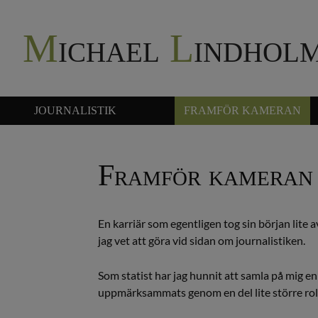
M
ichael
L
indhol
JOURNALISTIK
FRAMFÖR KAMERAN
Framför kameran
En karriär som egentligen tog sin början lite 
jag vet att göra vid sidan om journalistiken.
Som statist har jag hunnit att samla på mig en
uppmärksammats genom en del lite större roll