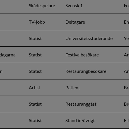
Skådespelare
Svensk 1
Fo
TV-jobb
Deltagare
En
Statist
Universitetsstuderande
Ye
pdagarna
Statist
Festivalbesökare
An
en
Statist
Restaurangbesökare
An
Artist
Patient
Br
Statist
Restauranggäst
Br
Statist
Stand in/övrigt
Fi