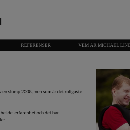
m
REFERENSER
VEM ÄR MICHAEL LI
av en slump 2008, men som är det roligaste
 hel del erfarenhet och det har
er.