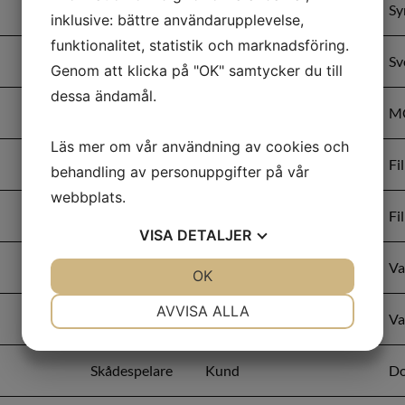
Skådespelare
Medarbetare
Sy
inklusive: bättre användarupplevelse,
funktionalitet, statistik och marknadsföring.
Statist
Strandbesökare
Sv
Genom att klicka på "OK" samtycker du till
dessa ändamål.
Skådespelare
Operatör
M
Läs mer om vår användning av cookies och
Statist
Flanör
Fi
behandling av personuppgifter på vår
webbplats.
Statist
Fotograf
Fi
VISA
DETALJER
Skådespelare
Kund
Va
JA
NEJ
OK
JA
NEJ
NÖDVÄNDIG
INSTÄLLNINGAR
AVVISA ALLA
Skådespelare
Kund
Va
JA
NEJ
JA
NEJ
MARKNADSFÖRING
STATISTIK
Skådespelare
Kund
Do